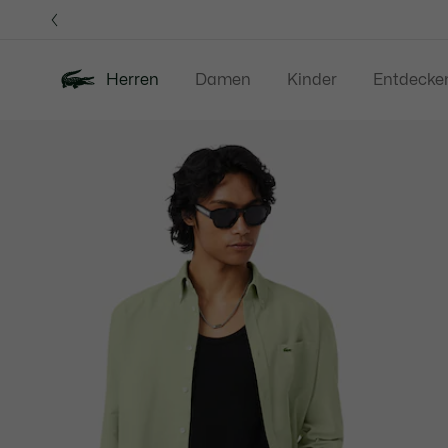
Informationsbanner
Herren
Damen
Kinder
Entdecke
Produktbildergalerie
Neu
Sale
Poloshirts
Bekleidung