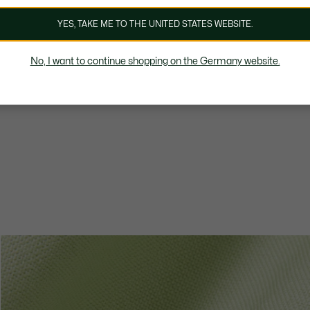
YES, TAKE ME TO THE UNITED STATES WEBSITE.
No, I want to continue shopping on the Germany website.