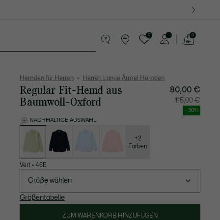
0
0
See
my
Lederwaren
Sport
Krokodil-Geschenke
shopping
bag
Hemden für Herren
Herren Lange Ärmel Hemden
Regular Fit-Hemd aus
80,00 €
Baumwoll-Oxford
Preis
Original
115,00 €
nach
vor
Rabatt:
Rabatt:
- 30%
80,00
115,00
€
€
NACHHALTIGE AUSWAHL
Liste
der
Varianten
+2
Farben
Vert
•
46E
Größe wählen
Größentabelle
ZUM WARENKORB HINZUFÜGEN