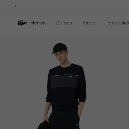
Informationsbanner
Herren
Damen
Kinder
Entdecke
Produktbildergalerie
Neu
Sale
Poloshirts
Bekleidung