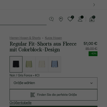
0
0
See
my
Lederwaren
Sport
Krokodil-Geschenke
shopping
bag
Herren Hosen & Shorts
Kurze Hosen
Regular Fit-Shorts aus Fleece
51,00 €
mit Colorblock-Design
Preis
Original
85,00 €
nach
vor
Rabatt:
Rabatt:
- 40%
51,00
85,00
Liste
€
€
der
Varianten
Noir / Gris Fonce
•
4CI
Größe wählen
Finden Sie die perfekte Größe
Größentabelle