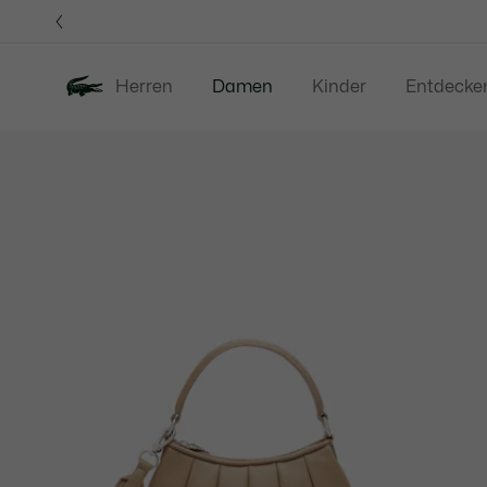
Informationsbanner
Herren
Damen
Kinder
Entdecke
Produktbildergalerie
Neu
Sale
Bekleidung
S