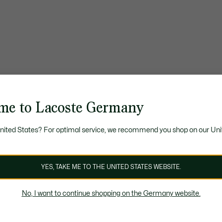
me to Lacoste Germany
United States? For optimal service, we recommend you shop on our Uni
YES, TAKE ME TO THE UNITED STATES WEBSITE.
No, I want to continue shopping on the Germany website.