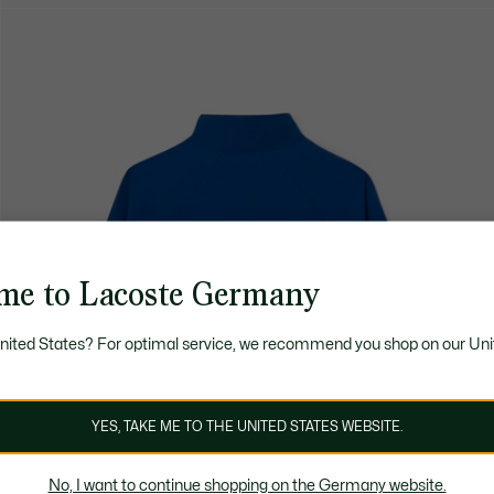
me to Lacoste Germany
United States? For optimal service, we recommend you shop on our Uni
YES, TAKE ME TO THE UNITED STATES WEBSITE.
No, I want to continue shopping on the Germany website.