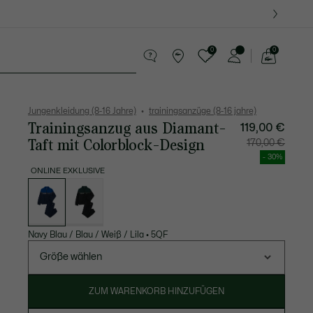
0
0
See
my
re
Krokodil-Geschenke
shopping
bag
Jungenkleidung (8-16 Jahre)
trainingsanzüge (8-16 jahre)
Trainingsanzug aus Diamant-
119,00 €
Taft mit Colorblock-Design
Preis
Original
170,00 €
nach
vor
Rabatt:
Rabatt:
- 30%
119,00
170,00
€
€
ONLINE EXKLUSIVE
Liste
der
Varianten
Navy Blau / Blau / Weiß / Lila
•
5QF
Größe wählen
ZUM WARENKORB HINZUFÜGEN