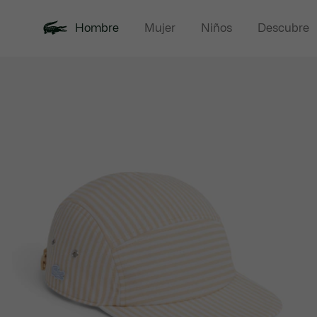
Hombre
Mujer
Niños
Descubre
Galería
Novedades
Rebajas
Polos
de
imágenes
del
producto