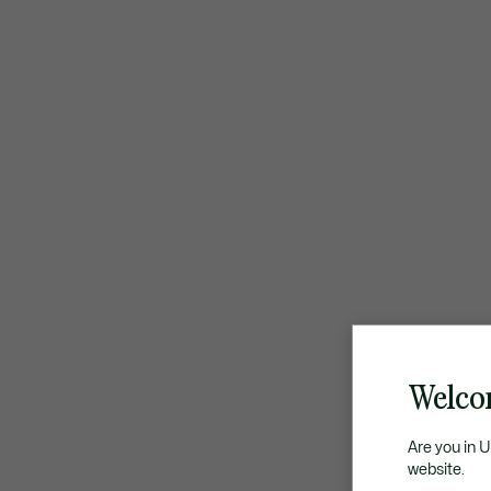
Welco
Are you in 
website.