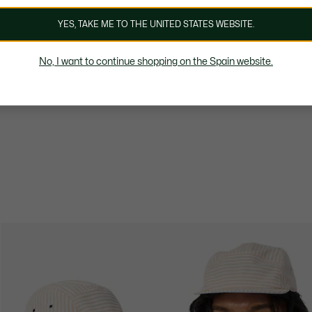
YES, TAKE ME TO THE UNITED STATES WEBSITE.
No, I want to continue shopping on the Spain website.