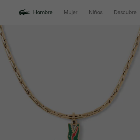
Hombre
Mujer
Niños
Descubre
Galería
Novedades
Rebajas
Polos
de
imágenes
del
producto