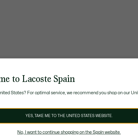
me to Lacoste Spain
United States? For optimal service, we recommend you shop on our Uni
YES, TAKE ME TO THE UNITED STATES WEBSITE.
No, I want to continue shopping on the Spain website.