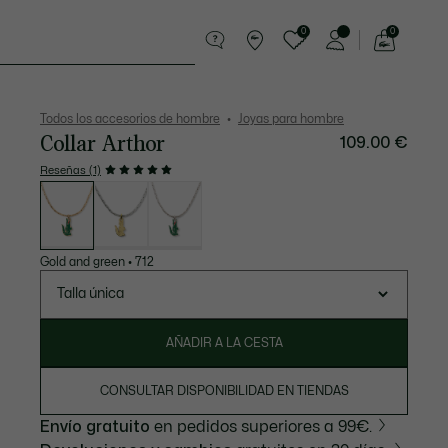
0
0
See
my
Pequeña marroquinería
Deporte
shopping
bag
Todos los accesorios de hombre
Joyas para hombre
Collar Arthor
109.00 €
Reseñas (1)
Lista
de
variaciones
Gold and green
•
712
Talla única
AÑADIR A LA CESTA
CONSULTAR DISPONIBILIDAD EN TIENDAS
Envío gratuito
en pedidos superiores a 99€.