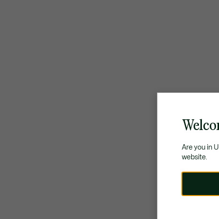
Welco
Are you in 
website.