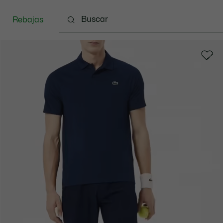
Rebajas
Ropa
Calzado
Complementos
Bolsos & 