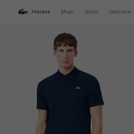
Hombre
Mujer
Niños
Descubre
Galería
Novedades
Rebajas
Polos
de
imágenes
del
producto