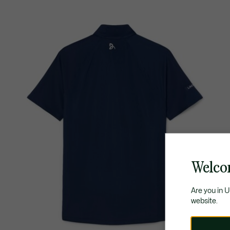
Welco
Are you in 
website.