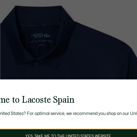
me to Lacoste Spain
United States? For optimal service, we recommend you shop on our Uni
YES, TAKE ME TO THE UNITED STATES WEBSITE.