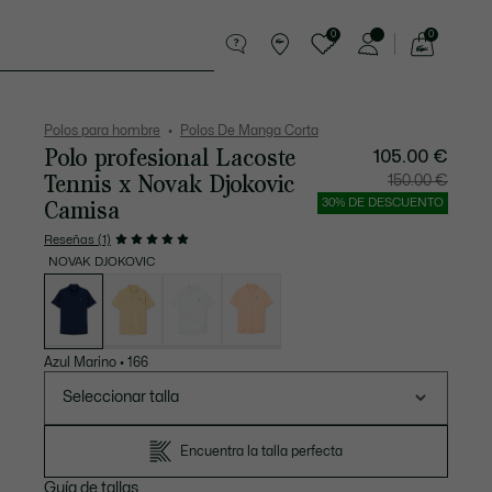
0
0
See
my
Pequeña marroquinería
Deporte
shopping
bag
Polos para hombre
Polos De Manga Corta
Polo profesional Lacoste
105.00 €
Tennis x Novak Djokovic
Precio
Precio
150.00 €
después
original
del
antes
Camisa
30% DE DESCUENTO
descuento:
del
105.00
descuen
€
150.00
Reseñas (1)
€
NOVAK DJOKOVIC
Lista
de
variaciones
Azul Marino
•
166
Seleccionar talla
Encuentra la talla perfecta
Guía de tallas