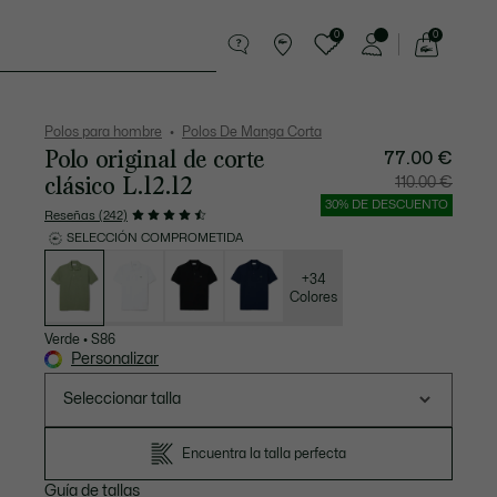
0
0
See
my
Pequeña marroquinería
Deporte
shopping
bag
Polos para hombre
Polos De Manga Corta
Polo original de corte
77.00 €
clásico L.12.12
Precio
Precio
110.00 €
después
original
del
antes
30% DE DESCUENTO
descuento:
del
Reseñas (242)
77.00
descuen
€
110.00
SELECCIÓN COMPROMETIDA
€
Lista
de
variaciones
+34
Colores
Verde
•
S86
Personalizar
Seleccionar talla
Encuentra la talla perfecta
Guía de tallas