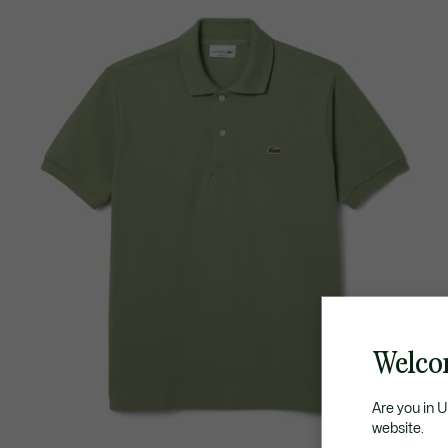
Welco
Are you in 
website.