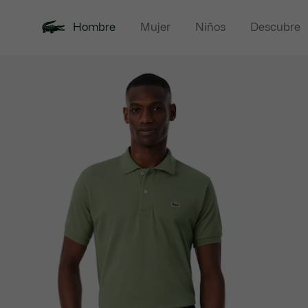
Hombre
Mujer
Niños
Descubre
Galería
Novedades
Rebajas
Polos
de
imágenes
del
producto