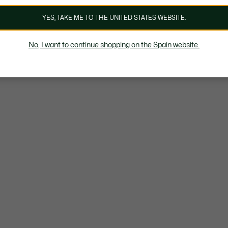
YES, TAKE ME TO THE UNITED STATES WEBSITE.
No, I want to continue shopping on the Spain website.