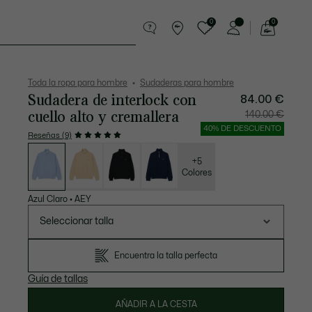
0
0
See
my
Pequeña marroquinería
Deporte
shopping
bag
Toda la ropa para hombre
Sudaderas para hombre
Sudadera de interlock con
84.00 €
cuello alto y cremallera
Precio
Precio
140.00 €
después
original
del
antes
40% DE DESCUENTO
descuento:
del
Reseñas (9)
84.00
descuen
Lista
€
140.00
de
€
variaciones
+5
Colores
Azul Claro
•
AEY
Seleccionar talla
Encuentra la talla perfecta
Guía de tallas
AÑADIR A LA CESTA