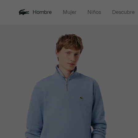
Hombre
Mujer
Niños
Descubre
Galería
Novedades
Rebajas
Polos
de
imágenes
del
producto