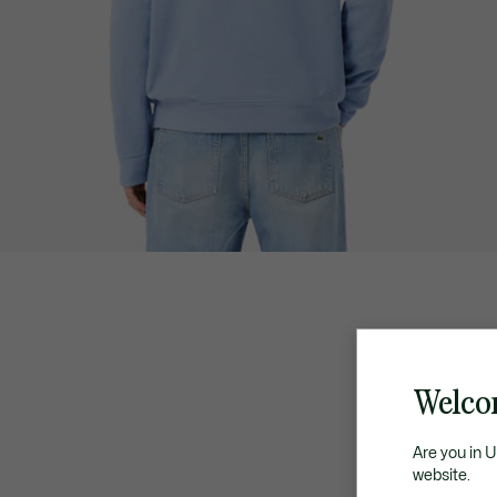
Welco
Are you in 
website.