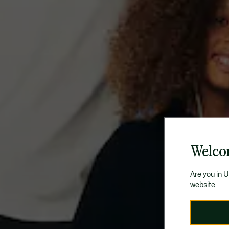
Welco
Are you in 
website.