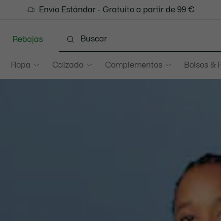
e a Lacoste Members
Cambios gratuitos
Envío Estándar - Gratuito a partir de 99 €
: descubre las nuevas sorpresas del 
en un plazo de 30 días.*
Rebajas
Ropa
Calzado
Complementos
Bolsos & 