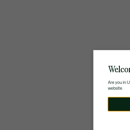
Welco
Are you in 
website.