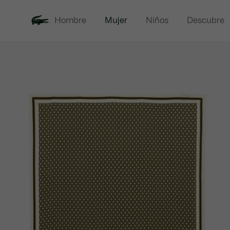
Hombre
Mujer
Niños
Descubre
Galería
Novedades
Rebajas
Ropa
Cal
de
imágenes
del
producto