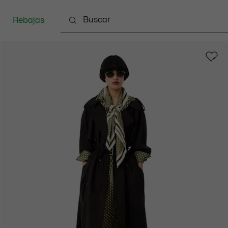
Rebajas
zado
Bolsos & Pequeña marroquinería
Complem