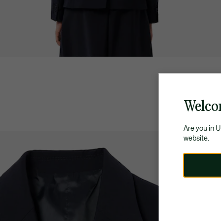
Welco
Are you in 
website.