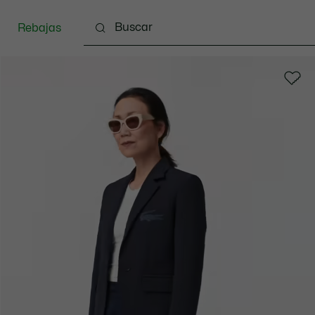
Rebajas
zado
Bolsos & Pequeña marroquinería
Complem