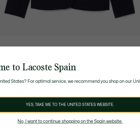
me to Lacoste Spain
United States? For optimal service, we recommend you shop on our Uni
YES, TAKE ME TO THE UNITED STATES WEBSITE.
No, I want to continue shopping on the Spain website.