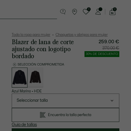
0
0
See
my
entos
Deporte
Regalos de cocodrilo
shopping
bag
Toda la ropa para mujer
Chaquetas y abrigos para mujer
Blazer de lana de corte
259.00 €
ajustado con logotipo
Precio
Precio
370.00 €
después
original
del
antes
bordado
30% DE DESCUENTO
descuento:
del
259.00
descuen
€
370.00
SELECCIÓN COMPROMETIDA
€
Lista
de
variaciones
Azul Marino
•
HDE
Seleccionar talla
Encuentra la talla perfecta
Guía de tallas