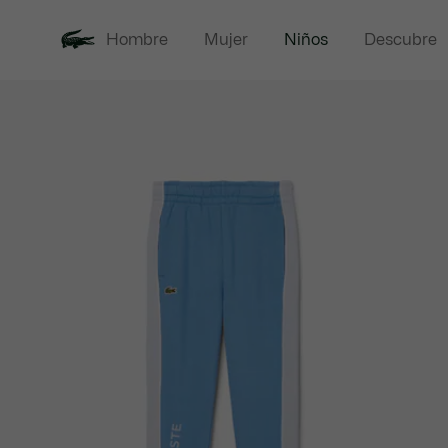
Hombre
Mujer
Niños
Descubre
Galería
Novedades
Rebajas
de
imágenes
del
producto