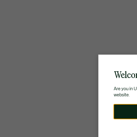
Welco
Are you in 
website.