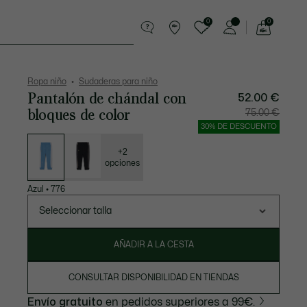
0
0
See
my
 años
Regalos de cocodrilo
shopping
bag
Ropa niño
Sudaderas para niño
Pantalón de chándal con
52.00 €
bloques de color
Precio
Precio
75.00 €
después
original
del
antes
30% DE DESCUENTO
descuento:
del
Lista
52.00
descuen
de
€
75.00
variaciones
€
+2
opciones
Azul
•
776
Seleccionar talla
AÑADIR A LA CESTA
CONSULTAR DISPONIBILIDAD EN TIENDAS
Envío gratuito
en pedidos superiores a 99€.