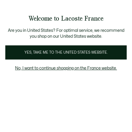
Bannières
d’information
E D'ÉTÉ
: découvrez notre sélection à prix réduits. Dernières 
Découvrez la
Échanges gratuits sous 30 jours.*
carte cadeau Lacoste
!
Welcome to Lacoste France
Voir
0
0
mon
panier
Lacoste
Are you in United States? For optimal service, we recommend
you shop on our United States website.
YES, TAKE ME TO THE UNITED STATES WEBSITE.
No, I want to continue shopping on the France website.