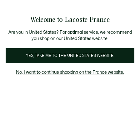
Bannières
d’information
 D'ÉTÉ
: découvrez notre sélection à prix réduits. Dernières t
Découvrez la
Échanges gratuits sous 30 jours.*
carte cadeau Lacoste
!
Welcome to Lacoste France
Voir
0
0
mon
panier
Lacoste
Are you in United States? For optimal service, we recommend
you shop on our United States website.
YES, TAKE ME TO THE UNITED STATES WEBSITE.
No, I want to continue shopping on the France website.