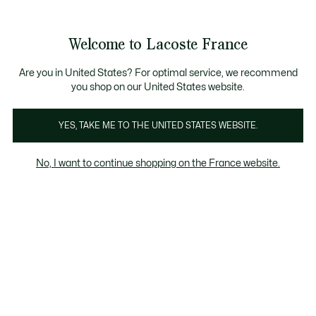
Bannières
d’information
 D'ÉTÉ
: découvrez notre sélection à prix réduits. Dernières t
Découvrez la
Échanges gratuits sous 30 jours.*
carte cadeau Lacoste
!
Welcome to Lacoste France
Voir
0
0
mon
panier
Lacoste
Are you in United States? For optimal service, we recommend
you shop on our United States website.
YES, TAKE ME TO THE UNITED STATES WEBSITE.
No, I want to continue shopping on the France website.