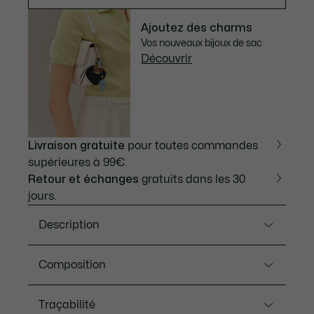
Ajoutez des charms
Vos nouveaux bijoux de sac
Découvrir
Livraison gratuite
pour toutes commandes
supérieures à 99€.
Retour et échanges
gratuits dans les 30
jours.
Description
Ref. NF5104IT
Composition
Confectionné en cuir, ce petit sac bandoulière se
distingue par ses détails raffinés inspirés des codes
Exterieur: Refente de cuir vachette (100%)
Traçabilité
Lacoste, à l’image de la fermeture en forme de balle