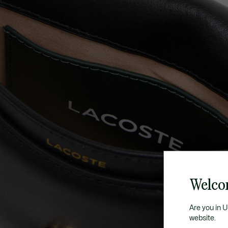
Welco
Are you in 
website.