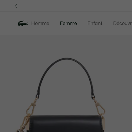
Bannières
d’information
OFFRE D'ÉTÉ
Homme
Femme
Enfant
Découvr
Galerie
Nouveautés
Offre d'été
Vêtements
d’images
produit