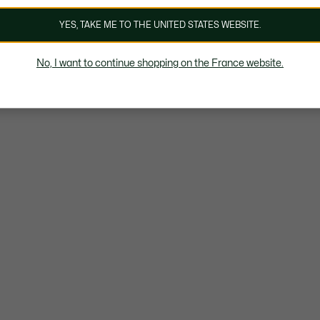
YES, TAKE ME TO THE UNITED STATES WEBSITE.
No, I want to continue shopping on the France website.