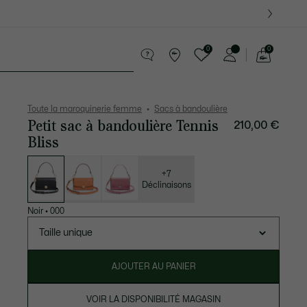
 Derniers modèles.
0
0
Voir
mon
ires
Sport
Cadeaux Crocodile
Seconde Main
panier
Toute la maroquinerie femme
Sacs à bandoulière
Petit sac à bandoulière Tennis
210,00 €
Bliss
Liste
des
déclinaisons
+7
Déclinaisons
Noir
•
000
Taille unique
AJOUTER AU PANIER
VOIR LA DISPONIBILITÉ MAGASIN