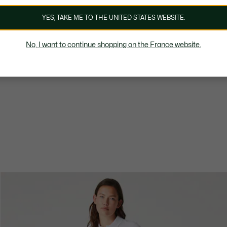
YES, TAKE ME TO THE UNITED STATES WEBSITE.
No, I want to continue shopping on the France website.