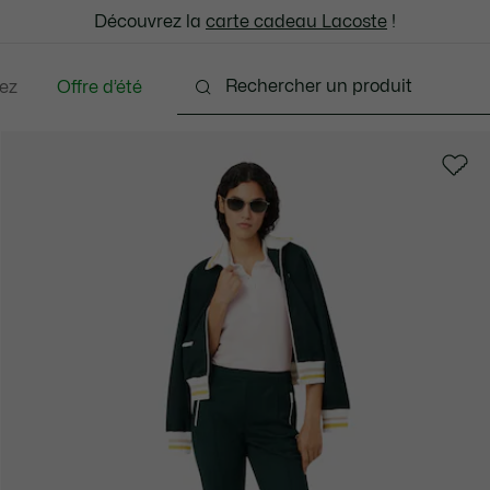
: découvrez notre sélection à prix réduits. Dernières tailles.
Découvrez la
Échanges gratuits sous 30 jours.*
carte cadeau Lacoste
!
ez
Offre d’été
Chaussures
Sacs & Petite Maroquinerie
Accesso