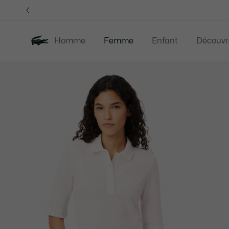
Bannières
d’information
OFFRE D'ÉTÉ
Homme
Femme
Enfant
Découvr
Galerie
Nouveautés
Offre d'été
Vêtements
d’images
produit