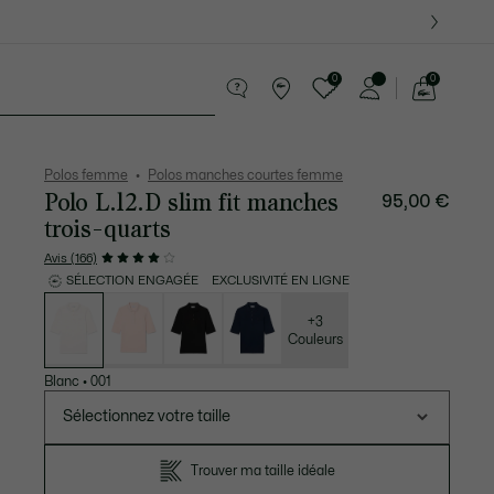
 Derniers modèles.
0
0
Voir
mon
ires
Sport
Cadeaux Crocodile
Seconde Main
panier
Polos femme
Polos manches courtes femme
Polo L.12.D slim fit manches
95,00 €
trois-quarts
Avis (166)
SÉLECTION ENGAGÉE
EXCLUSIVITÉ EN LIGNE
Liste
des
déclinaisons
+3
Couleurs
Blanc
•
001
Sélectionnez votre taille
Trouver ma taille idéale