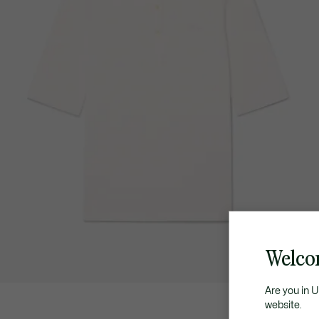
Welco
Are you in 
website.