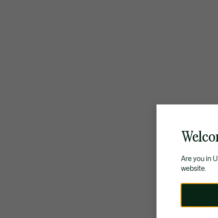
Welco
Are you in 
website.