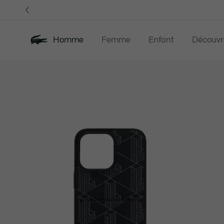
Bannières
d’information
OFFRE D'ÉTÉ
Homme
Femme
Enfant
Découvr
Galerie
Nouveautés
Offre d'été
Polos
Vête
d’images
produit