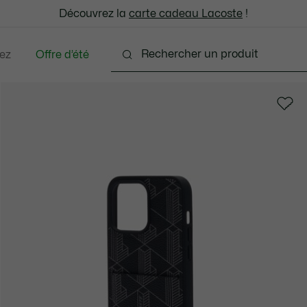
: découvrez notre sélection à prix réduits. Dernières tailles.
Découvrez la
Échanges gratuits sous 30 jours.*
carte cadeau Lacoste
!
ez
Offre d’été
ments
Chaussures
Accessoires
Sacs & Peti