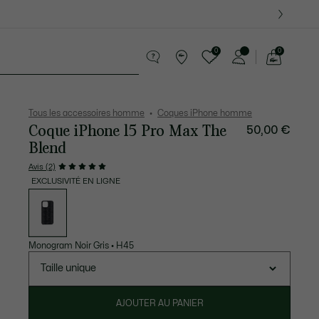
 Derniers modèles.
0
0
Voir
mon
te Maroquinerie
Sport
Cadeaux Crocodile
Sec
panier
Tous les accessoires homme
Coques iPhone homme
Coque iPhone 15 Pro Max The
50,00 €
Blend
Avis (2)
EXCLUSIVITÉ EN LIGNE
Liste
des
déclinaisons
Monogram Noir Gris
•
H45
Taille unique
AJOUTER AU PANIER