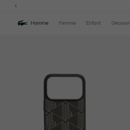
Bannières
d’information
OFFRE D'ÉTÉ
Homme
Femme
Enfant
Découvr
Galerie
Nouveautés
Offre d'été
Polos
Vête
d’images
produit