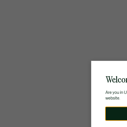
Welco
Are you in 
website.