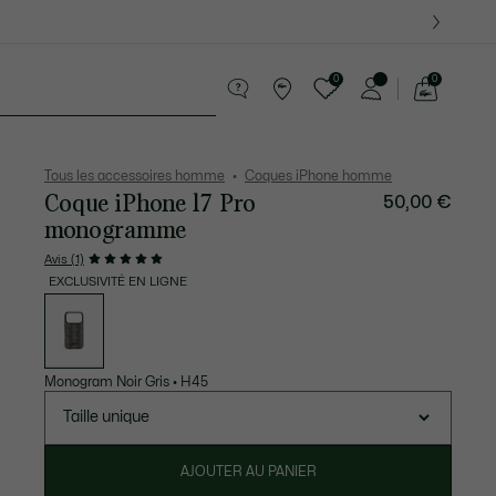
 Derniers modèles.
0
0
Voir
mon
te Maroquinerie
Sport
Cadeaux Crocodile
Sec
panier
Tous les accessoires homme
Coques iPhone homme
Coque iPhone 17 Pro
50,00 €
monogramme
Avis (1)
EXCLUSIVITÉ EN LIGNE
Liste
des
déclinaisons
Monogram Noir Gris
•
H45
Taille unique
AJOUTER AU PANIER