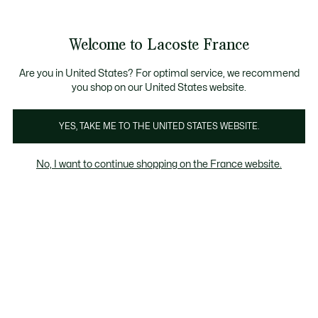
Bannières
d’information
 D'ÉTÉ
: découvrez notre sélection à prix réduits. Dernières 
Découvrez la
Échanges gratuits sous 30 jours.*
carte cadeau Lacoste
!
Welcome to Lacoste France
Voir
0
0
mon
panier
Lacoste
Are you in United States? For optimal service, we recommend
you shop on our United States website.
YES, TAKE ME TO THE UNITED STATES WEBSITE.
No, I want to continue shopping on the France website.