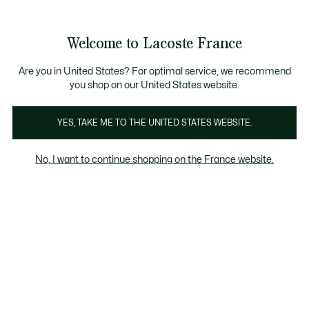
Bannières
d’information
RE D'ÉTÉ
: découvrez notre sélection à prix réduits. Dernière
Découvrez la
Échanges gratuits sous 30 jours.*
carte cadeau Lacoste
!
Welcome to Lacoste France
Voir
0
0
mon
panier
Lacoste
Are you in United States? For optimal service, we recommend
you shop on our United States website.
YES, TAKE ME TO THE UNITED STATES WEBSITE.
No, I want to continue shopping on the France website.