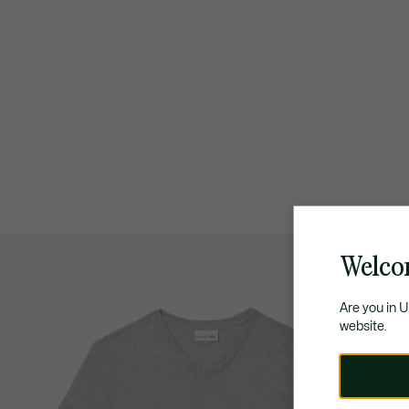
Welco
Are you in 
website.