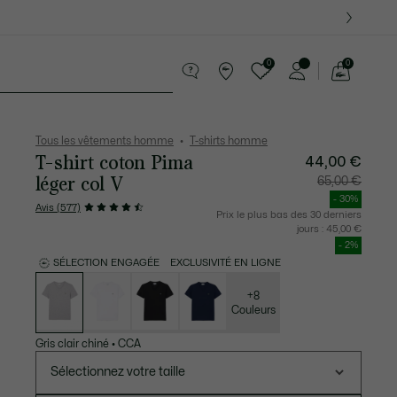
 Derniers modèles.
0
0
Voir
mon
te Maroquinerie
Sport
Cadeaux Crocodile
Sec
panier
Tous les vêtements homme
T-shirts homme
T-shirt coton Pima
44,00 €
léger col V
Prix
Prix
65,00 €
après
original
réduction
avant
- 30%
:
réductio
Avis (577)
44,00
:
Prix le plus bas des 30 derniers
€
65,00
jours :
45,00 €
€
- 2%
SÉLECTION ENGAGÉE
EXCLUSIVITÉ EN LIGNE
Liste
des
déclinaisons
+8
Couleurs
Gris clair chiné
•
CCA
Sélectionnez votre taille