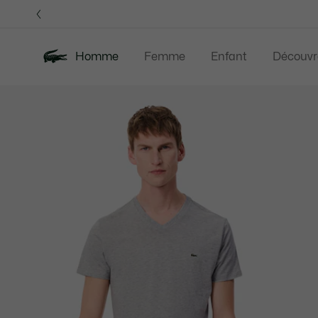
Bannières
d’information
OFFRE D'ÉTÉ
Homme
Femme
Enfant
Découvr
Galerie
Nouveautés
Offre d'été
Polos
Vête
d’images
produit