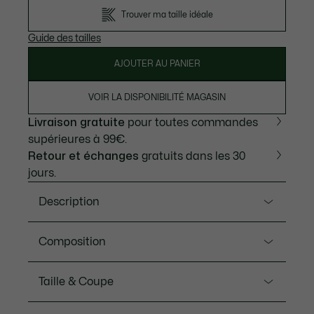
Trouver ma taille idéale
Guide des tailles
AJOUTER AU PANIER
VOIR LA DISPONIBILITÉ MAGASIN
Livraison gratuite
pour toutes commandes
supérieures à 99€.
Retour et échanges
gratuits dans les 30
jours.
Description
Ref. TH6710-00
Composition
Best-seller Lacoste, ce t-shirt col V est un essentiel
du vestiaire masculin. Il se distingue par son jersey de
Coton (100%)
Taille & Coupe
coton Pima premium, qui confère légèreté et
résistance ainsi qu’un rendu d’une grande finesse.