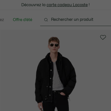
: découvrez notre sélection à prix réduits. Dernières tailles.
Découvrez la
Échanges gratuits sous 30 jours.*
carte cadeau Lacoste
!
ez
Offre d’été
ments
Chaussures
Accessoires
Sacs & Peti