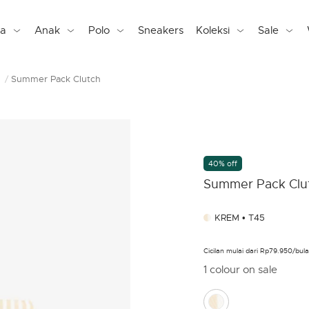
ta
Anak
Polo
Sneakers
Koleksi
Sale
Summer Pack Clutch
40% off
Summer Pack Clu
KREM • T45
Cicilan mulai dari Rp79.950/b
1 colour on sale