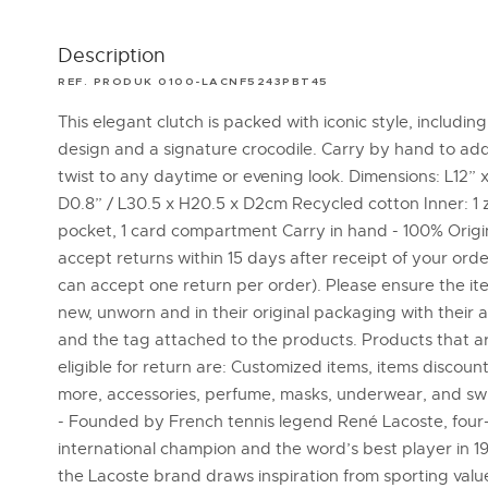
Description
REF. PRODUK 0100-LACNF5243PBT45
This elegant clutch is packed with iconic style, including
design and a signature crocodile. Carry by hand to add
twist to any daytime or evening look. Dimensions: L12” x
D0.8” / L30.5 x H20.5 x D2cm Recycled cotton Inner: 1
pocket, 1 card compartment Carry in hand - 100% Orig
accept returns within 15 days after receipt of your ord
can accept one return per order). Please ensure the it
new, unworn and in their original packaging with their 
and the tag attached to the products. Products that a
eligible for return are: Customized items, items discou
more, accessories, perfume, masks, underwear, and sw
- Founded by French tennis legend René Lacoste, four
international champion and the word’s best player in 1
the Lacoste brand draws inspiration from sporting valu