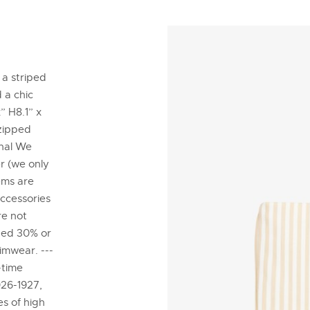
 a striped
 a chic
” H8.1” x
 zipped
inal We
er (we only
ems are
accessories
re not
nted 30% or
imwear. ---
-time
926-1927,
es of high