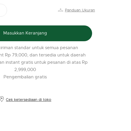
PR
Panduan Ukuran
o
$
l
t
Masukkan Keranjang
r
iriman standar untuk semua pesanan
l
nt Rp 79,000, dan tersedia untuk daerah
2
an instant gratis untuk pesanan di atas Rp
2,999,000
Pengembalian gratis
Cek ketersediaan di toko