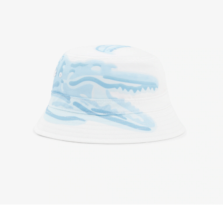
Nikmati Pengembalian Gratis dengan proses
pengembalian mudah kami. Kami dapat menerima
pengembalian dalam jangka 7 hari sejak
diterimanya pesanan Anda yang dibeli di
Lacoste.com. Untuk mengembalikan produk, Anda
dapat mengirimkan email ke customerservice-
idn@lacoste.com. Mohon di perhatikan bahwa
beberapa produk tidak dapat dikembalikan seperti
barang custom, barang yang didiskon 30% atau
lebih, aksesoris, parfum, masker, pakaian dalam, dan
pakaian renang.
PENGIRIMAN STANDAR
Pengiriman standar gratis untuk semua pembelian.
Pengiriman akan memakan waktu hingga 2-4 hari
kerja, namun dapat bervariasi tergantung faktor lain
seperti jarak, periode sibuk, dan lainnya.