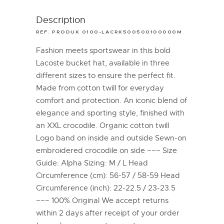
Description
REF. PRODUK 0100-LACRK500500100000M
Fashion meets sportswear in this bold
Lacoste bucket hat, available in three
different sizes to ensure the perfect fit.
Made from cotton twill for everyday
comfort and protection. An iconic blend of
elegance and sporting style, finished with
an XXL crocodile. Organic cotton twill
Logo band on inside and outside Sewn-on
embroidered crocodile on side ––– Size
Guide: Alpha Sizing: M / L Head
Circumference (cm): 56-57 / 58-59 Head
Circumference (inch): 22-22.5 / 23-23.5
––– 100% Original We accept returns
within 2 days after receipt of your order