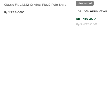
New Arrival
Classic Fit L.12.12 Original Piqué Polo Shirt
Tas Tote Anna Rever
Rp1.799.000
3,9 out of 5 Customer Rating
Rp1.749.300
Price reduced fro
Rp2.499.000
to
4,7 out of 5 Customer Rating