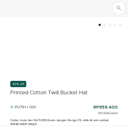
40% off
Printed Cotton Twill Bucket Hat
PUTIH • 001
RP959.400
PRICE REDUCED F
RP1.599.000
TO
Cicilan mulai dari Rp79.950/bulan dengan Bunga 0%,
Klik di sini untuk
detail lebih lanjut