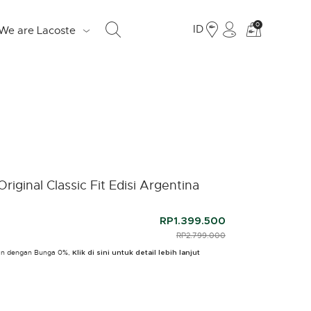
Lihat
0
ID
We are Lacoste
tas
belanja
saya
S
d
Original Classic Fit Edisi Argentina
e
o
RP1.399.500
Fr
PRICE REDUCED FROM
RP2.799.000
TO
19
ulan dengan Bunga 0%,
Klik di sini untuk detail lebih lanjut
Ju
LO