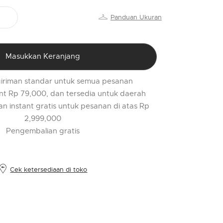
PR
Panduan Ukuran
o
$
l
t
Masukkan Keranjang
r
iriman standar untuk semua pesanan
l
nt Rp 79,000, dan tersedia untuk daerah
2
an instant gratis untuk pesanan di atas Rp
2,999,000
Pengembalian gratis
Cek ketersediaan di toko