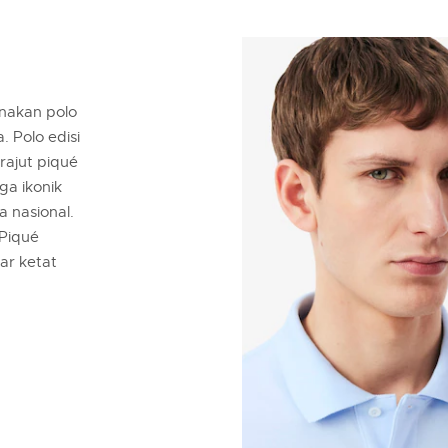
nakan polo
 Polo edisi
 rajut piqué
ga ikonik
 nasional.
Piqué
ar ketat