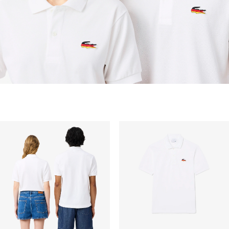
pakaian renang.
PENGIRIMAN STANDAR
Pengiriman standar gratis untuk semua pembelian.
Pengiriman akan memakan waktu hingga 2-4 hari
kerja, namun dapat bervariasi tergantung faktor lain
seperti jarak, periode sibuk, dan lainnya.