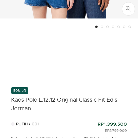
50% off
Kaos Polo L.12.12 Original Classic Fit Edisi
Jerman
PUTIH • 001
RP1.399.500
PRICE REDUCED F
RP2.799.000
TO