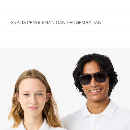
GRATIS PENGIRIMAN DAN PENGEMBALIAN
PENGEMBALIAN GRATIS
Nikmati Pengembalian Gratis dengan proses
pengembalian mudah kami. Kami dapat menerima
pengembalian dalam jangka 7 hari sejak
diterimanya pesanan Anda yang dibeli di
Lacoste.com. Untuk mengembalikan produk, Anda
dapat mengirimkan email ke customerservice-
idn@lacoste.com. Mohon di perhatikan bahwa
beberapa produk tidak dapat dikembalikan seperti
barang custom, barang yang didiskon 30% atau
lebih, aksesoris, parfum, masker, pakaian dalam, dan