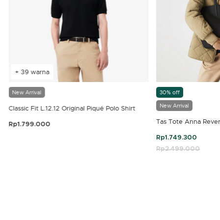
+ 39 warna
New Arrival
30% off
New Arrival
Classic Fit L.12.12 Original Piqué Polo Shirt
Tas Tote Anna Rever
Rp1.799.000
3,9 out of 5 Customer Rating
Rp1.749.300
Price reduced fro
Rp2.499.000
to
4,7 out of 5 Customer Rating