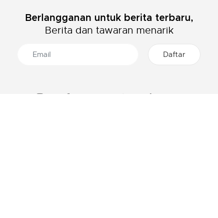
Berlangganan untuk berita terbaru,
Berita dan tawaran menarik
TENTANG LACOSTE
KATEGORI
Grup Lacoste
Pakaian Pria
Karir
Pakaian Wanita
Proteksi Brand
Pakaian Anak-Anak
Polo Pria