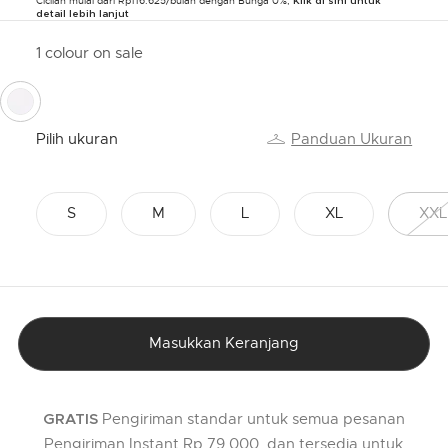
Cicilan mulai dari Rp116.625/bulan dengan Bunga 0%,
Klik di sini untuk
detail lebih lanjut
1 colour on sale
selected
Pilih ukuran
Panduan Ukuran
S
M
L
XL
XXL
Masukkan Keranjang
Pengiriman standar untuk semua pesanan
GRATIS
Pengiriman Instant Rp 79,000, dan tersedia untuk