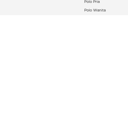
Polo Pria
Polo Wanita
Kemeja Pria
Produk Kulit Wanita
Koleksi Sepatu
Lacoste Sport