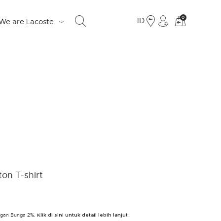
Lihat
0
ID
We are Lacoste
tas
belanja
saya
S
d
e
o
Fr
on T-shirt
19
Ju
engan Bunga 2%,
LO
Klik di sini untuk detail lebih lanjut