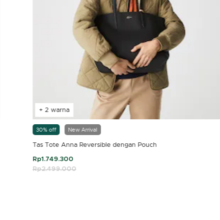
+ 2 warna
30% off
New Arrival
Tas Tote Anna Reversible dengan Pouch
Rp1.749.300
Price reduced from
Rp2.499.000
to
4,7 out of 5 Customer Rating