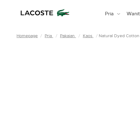
Pria
Wani
Homepage
Pria
Pakaian
Kaos
Natural Dyed Cotton 