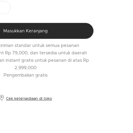
PR
o
$
l
Masukkan Keranjang
t
r
iriman standar untuk semua pesanan
l
nt Rp 79,000, dan tersedia untuk daerah
2
an instant gratis untuk pesanan di atas Rp
2,999,000
Pengembalian gratis
Cek ketersediaan di toko