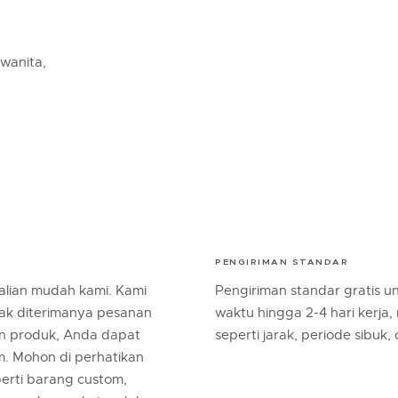
 wanita,
PENGIRIMAN STANDAR
lian mudah kami. Kami
Pengiriman standar gratis 
jak diterimanya pesanan
waktu hingga 2-4 hari kerja,
an produk, Anda dapat
seperti jarak, periode sibuk,
m. Mohon di perhatikan
erti barang custom,