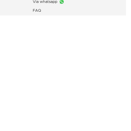
Via whatsapp
FAQ
Layanan Pengaduan Konsumen
PT. Mitra Adiperkasa
Email:
customer@idn.lacoste.com
WhatsApp: 0815-7427-7720
Direktorat Jenderal Perlindungan
Konsumen dan Tertib Niaga,
Kementerian Perdagangan
Republik Indonesia,
0853-1111-1010 (WhatsApp)