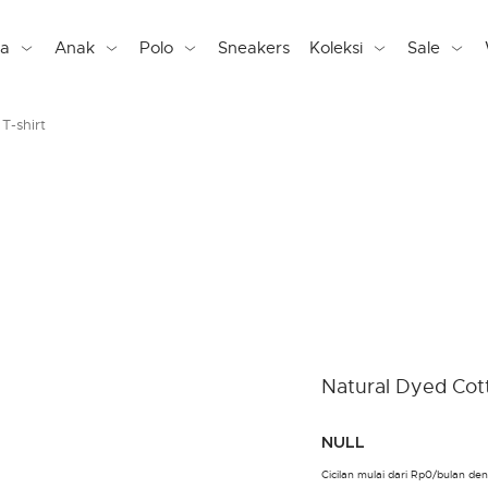
ta
Anak
Polo
Sneakers
Koleksi
Sale
T-shirt
Natural Dyed Cott
NULL
Cicilan mulai dari Rp0/bulan d