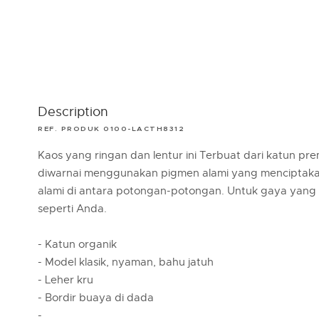
Description
REF. PRODUK 0100-LACTH8312
Kaos yang ringan dan lentur ini Terbuat dari katun pr
diwarnai menggunakan pigmen alami yang menciptakan
alami di antara potongan-potongan. Untuk gaya yang 
seperti Anda.
- Katun organik
- Model klasik, nyaman, bahu jatuh
- Leher kru
- Bordir buaya di dada
-