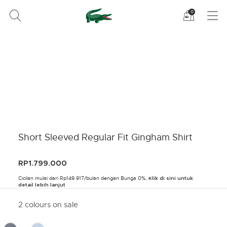
Lihat
0
tas
belanja
saya
Short Sleeved Regular Fit Gingham Shirt
RP1.799.000
Cicilan mulai dari Rp149.917/bulan dengan Bunga 0%,
Klik di sini untuk
detail lebih lanjut
2 colours on sale