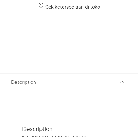
Cek ketersediaan di toko
Description
Description
REF. PRODUK 0100-LACCH5622