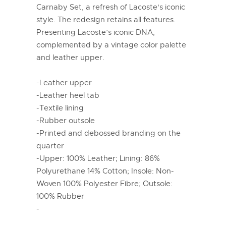
Carnaby Set, a refresh of Lacoste's iconic
style. The redesign retains all features.
Presenting Lacoste’s iconic DNA,
complemented by a vintage color palette
and leather upper.
-Leather upper
-Leather heel tab
-Textile lining
-Rubber outsole
-Printed and debossed branding on the
quarter
-Upper: 100% Leather; Lining: 86%
Polyurethane 14% Cotton; Insole: Non-
Woven 100% Polyester Fibre; Outsole:
100% Rubber
-