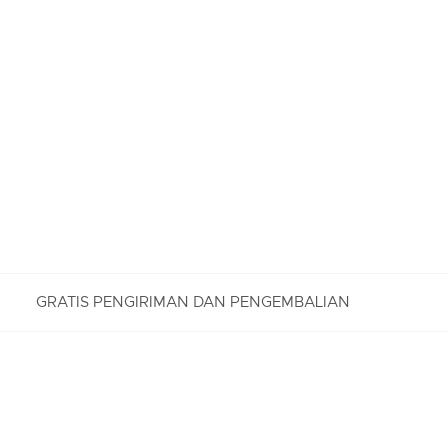
GRATIS PENGIRIMAN DAN PENGEMBALIAN
PENGEMBALIAN GRATIS
Nikmati Pengembalian Gratis dengan proses