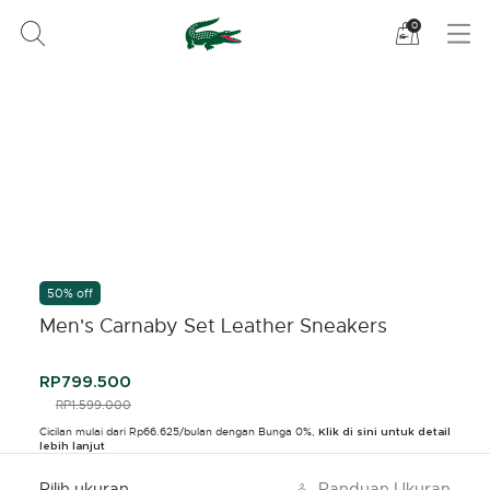
Lihat
0
tas
belanja
saya
50% off
Men's Carnaby Set Leather Sneakers
RP799.500
PRICE REDUCED FROM
RP1.599.000
TO
Cicilan mulai dari Rp66.625/bulan dengan Bunga 0%,
Klik di sini untuk detail
lebih lanjut
Pilih ukuran
Panduan Ukuran