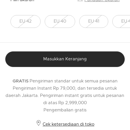
EU 42
EU 40
EU 41
EU 
Masukkan Keranjang
Pengiriman standar untuk semua pesanan
GRATIS
Pengiriman Instant Rp 79,000, dan tersedia untuk
daerah Jakarta. Pengiriman instant gratis untuk pesanan
di atas Rp 2,999,000
Pengembalian gratis
Cek ketersediaan di toko