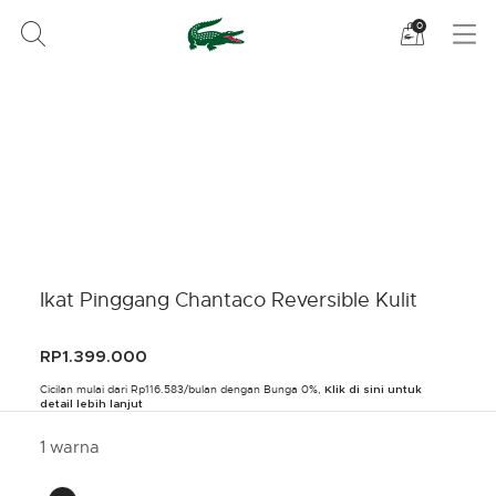
Lihat
0
tas
belanja
saya
Ikat Pinggang Chantaco Reversible Kulit
RP1.399.000
Cicilan mulai dari Rp116.583/bulan dengan Bunga 0%,
Klik di sini untuk
detail lebih lanjut
1 warna