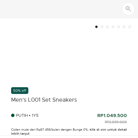
50% off
Men's L001 Set Sneakers
PUTIH • 1Y5
RP1.049.500
PRICE REDUCED FR
RP2.099.000
TO
Cicilan mulai dari Rp87.458/bulan dengan Bunga 0%,
Klik di sini untuk detail
lebih lanjut