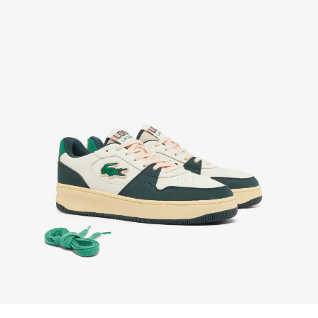
Nikmati Pengembalian Gratis dengan proses
pengembalian mudah kami. Kami dapat menerima
pengembalian dalam jangka 7 hari sejak
diterimanya pesanan Anda yang dibeli di
Lacoste.com. Untuk mengembalikan produk, Anda
dapat mengirimkan email ke customerservice-
idn@lacoste.com. Mohon di perhatikan bahwa
beberapa produk tidak dapat dikembalikan seperti
barang custom, barang yang didiskon 30% atau
lebih, aksesoris, parfum, masker, pakaian dalam, dan
pakaian renang.
PENGIRIMAN STANDAR
Pengiriman standar gratis untuk semua pembelian.
Pengiriman akan memakan waktu hingga 2-4 hari
kerja, namun dapat bervariasi tergantung faktor lain
seperti jarak, periode sibuk, dan lainnya.