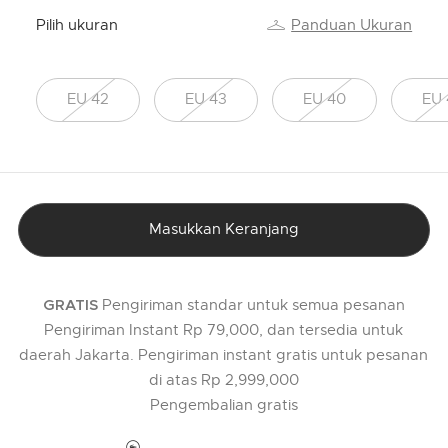
Pilih ukuran
Panduan Ukuran
EU 42
EU 43
EU 40
EU 
Masukkan Keranjang
Pengiriman standar untuk semua pesanan
GRATIS
Pengiriman Instant Rp 79,000, dan tersedia untuk
daerah Jakarta. Pengiriman instant gratis untuk pesanan
di atas Rp 2,999,000
Pengembalian gratis