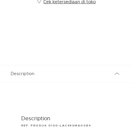
Cek ketersediaan di toko
Description
Description
REF. PRODUK 0100-LAC49SMA0084