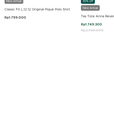
New Arrival
30% off
New Arrival
Classic Fit L.12.12 Original Piqué Polo Shirt
Tas Tote Anna Rever
Rp1.799.000
3,9 out of 5 Customer Rating
Rp1.749.300
Price reduced fro
Rp2.499.000
to
4,7 out of 5 Customer Rating