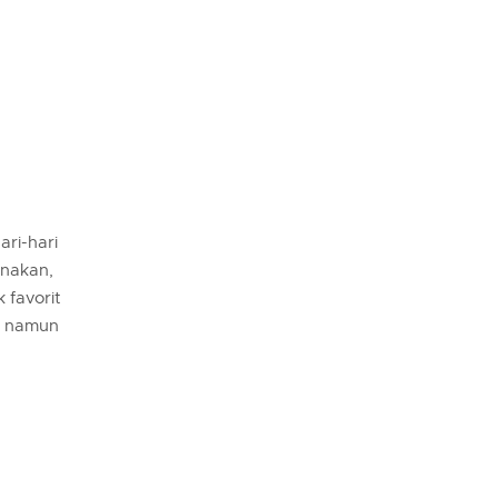
ri-hari
enakan,
 favorit
as namun