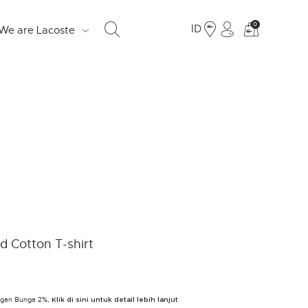
Lihat
0
ID
We are Lacoste
tas
belanja
saya
S
d
e
o
Fr
ed Cotton T-shirt
19
Ju
engan Bunga 2%,
LO
Klik di sini untuk detail lebih lanjut