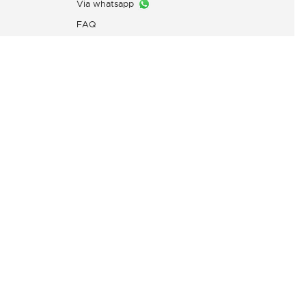
Via whatsapp
FAQ
Layanan Pengaduan Konsumen
PT. Mitra Adiperkasa
Email:
customer@idn.lacoste.com
WhatsApp: 0815-7427-7720
Direktorat Jenderal Perlindungan
Konsumen dan Tertib Niaga,
Kementerian Perdagangan
Republik Indonesia,
0853-1111-1010 (WhatsApp)