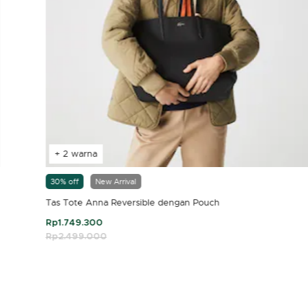
+ 2 warna
30% off
New Arrival
Tas Tote Anna Reversible dengan Pouch
Rp1.749.300
Price reduced from
Rp2.499.000
to
4,7 out of 5 Customer Rating