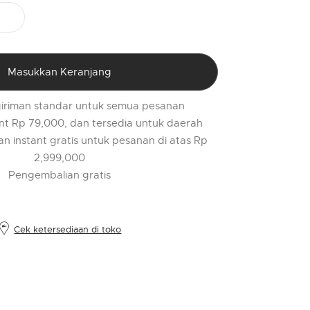
PR
o
$
l
Masukkan Keranjang
t
r
iriman standar untuk semua pesanan
l
nt Rp 79,000, dan tersedia untuk daerah
2
an instant gratis untuk pesanan di atas Rp
2,999,000
Pengembalian gratis
Cek ketersediaan di toko