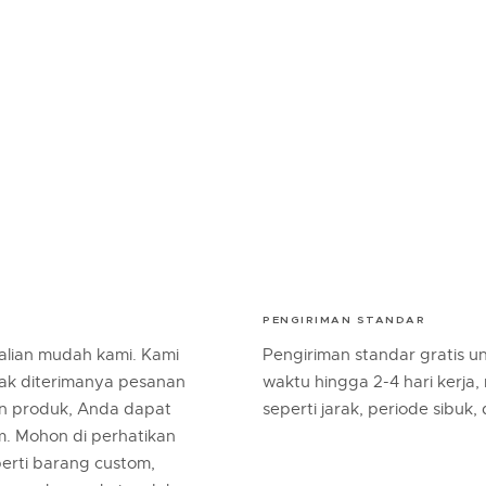
PENGIRIMAN STANDAR
lian mudah kami. Kami
Pengiriman standar gratis 
jak diterimanya pesanan
waktu hingga 2-4 hari kerja,
an produk, Anda dapat
seperti jarak, periode sibuk,
m. Mohon di perhatikan
erti barang custom,