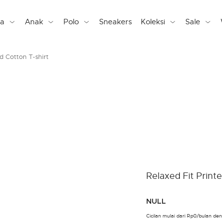
ta
Anak
Polo
Sneakers
Koleksi
Sale
d Cotton T-shirt
Relaxed Fit Print
NULL
Cicilan mulai dari Rp0/bulan d