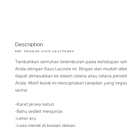
Description
REF. PRODUK 0100-LACTF0883
Tambahkan sentuhan kelembutan pada kehidupan seha
Anda dengan Kaus Lacoste ini. Ringan dan mudah dik
dapat dimasukkan ke dalam celana atau celana pendek
Anda. Motif ikonik ini menciptakan tampilan yang teg
santai.
-Karet jersey katun
-Bahu sedikit menjuntai
-Leher kru
-Logo merek di bagian depan