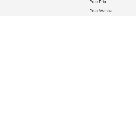
Polo Pria
Polo Wanita
Kemeja Pria
Produk Kulit Wanita
Koleksi Sepatu
Lacoste Sport