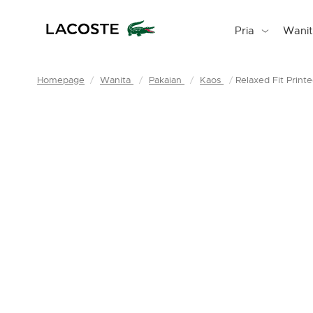
Pria
Wani
Homepage
Wanita
Pakaian
Kaos
Relaxed Fit Printe