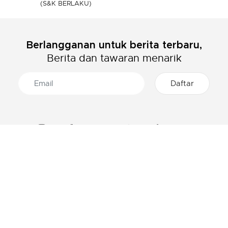
(S&K BERLAKU)
Berlangganan untuk berita terbaru,
Berita dan tawaran menarik
TENTANG LACOSTE
KATEGORI
Grup Lacoste
Pakaian Pria
Karir
Pakaian Wanita