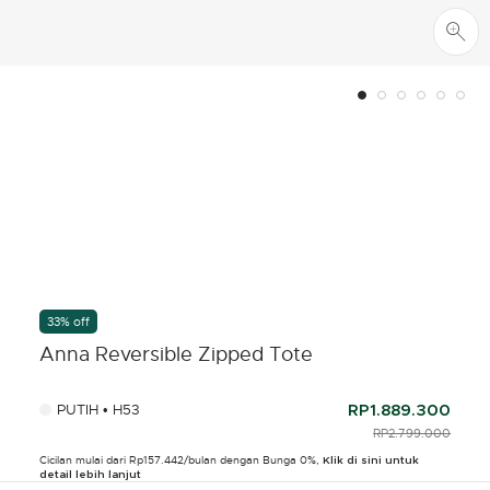
33% off
Anna Reversible Zipped Tote
PUTIH • H53
RP1.889.300
PRICE REDUCED F
RP2.799.000
TO
Cicilan mulai dari Rp157.442/bulan dengan Bunga 0%,
Klik di sini untuk
detail lebih lanjut