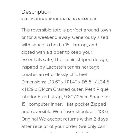
Description
REF. PRODUK 0100-LACNF5250ASH53
This reversible tote is perfect around town
or for a weekend away. Generously sized,
with space to hold a 15” laptop, and
closed with a zipper to keep your
essentials safe, The iconic striped design,
inspired by Lacoste’s tennis heritage,
creates an effortlessly chic feel.
Dimensions: L13.6” x H11.4” x D5.5” / L34.5
x H29 x D14cm Grained outer, Petit Piqué
interior Fixed strap, 9.8” / 25cm Space for
15” computer Inner: 1 flat pocket Zipped
and reversible Wear over shoulder - 100%
Original We accept returns within 2 days
after receipt of your order (we only can