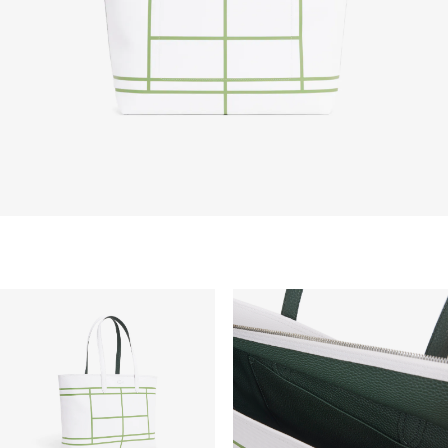
barang custom, barang yang didiskon 30% atau
lebih, aksesoris, parfum, masker, pakaian dalam, dan
pakaian renang.
PENGIRIMAN STANDAR
Pengiriman standar gratis untuk semua pembelian.
Pengiriman akan memakan waktu hingga 2-4 hari
kerja, namun dapat bervariasi tergantung faktor lain
seperti jarak, periode sibuk, dan lainnya.