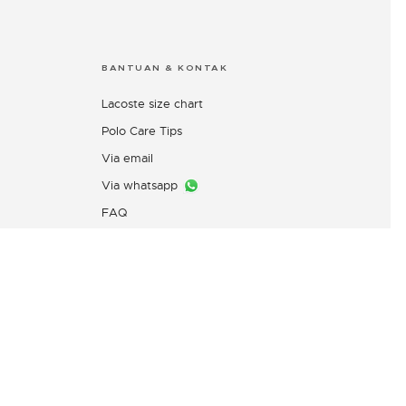
BANTUAN & KONTAK
Lacoste size chart
Polo Care Tips
Via email
Via whatsapp
FAQ
Layanan Pengaduan Konsumen
PT. Mitra Adiperkasa
Email:
customer@idn.lacoste.com
WhatsApp: 0815-7427-7720
Direktorat Jenderal Perlindungan
Konsumen dan Tertib Niaga,
Kementerian Perdagangan
Republik Indonesia,
0853-1111-1010 (WhatsApp)