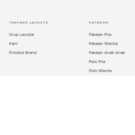
TENTANG LACOSTE
KATEGORI
Grup Lacoste
Pakaian Pria
Karir
Pakaian Wanita
Proteksi Brand
Pakaian Anak-Anak
Polo Pria
Polo Wanita
Kemeja Pria
Produk Kulit Wanita
Koleksi Sepatu
Lacoste Sport