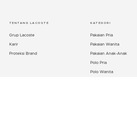
TENTANG LACOSTE
KATEGORI
Grup Lacoste
Pakaian Pria
Karir
Pakaian Wanita
Proteksi Brand
Pakaian Anak-Anak
Polo Pria
Polo Wanita
Kemeja Pria
Produk Kulit Wanita
Koleksi Sepatu
Lacoste Sport