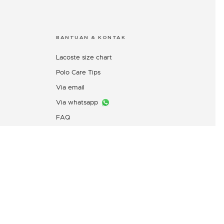
BANTUAN & KONTAK
Lacoste size chart
Polo Care Tips
Via email
Via whatsapp
FAQ
Layanan Pengaduan Konsumen
PT. Mitra Adiperkasa
Email:
customer@idn.lacoste.com
WhatsApp: 0815-7427-7720
Direktorat Jenderal Perlindungan
Konsumen dan Tertib Niaga,
Kementerian Perdagangan
Republik Indonesia,
0853-1111-1010 (WhatsApp)