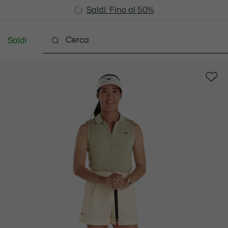
Saldi: Fino al 50%
Saldi: Fino al 50%
Saldi
Scarpe
Pelletteria & Piccola Pelletteria
Accesso