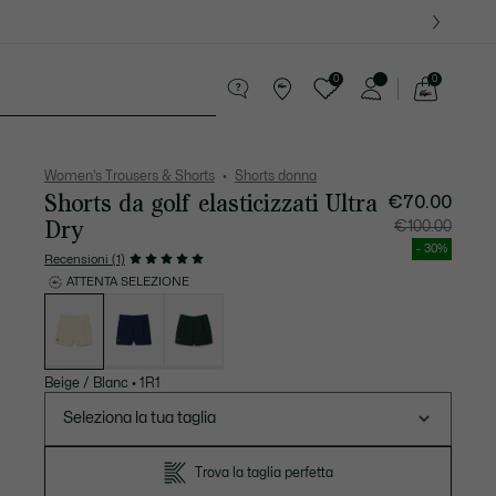
0
0
See
my
ri
Sport
Presentes do Crocodilo
shopping
bag
Women's Trousers & Shorts
Shorts donna
Shorts da golf elasticizzati Ultra
€70.00
Dry
Prezzo
Prezzo
€100.00
dopo
originale
lo
prima
- 30%
sconto:
dello
Recensioni (1)
€70.00
sconto:
€100.00
ATTENTA SELEZIONE
Elenco
delle
varianti
Beige / Blanc
•
1R1
Seleziona la tua taglia
Trova la taglia perfetta