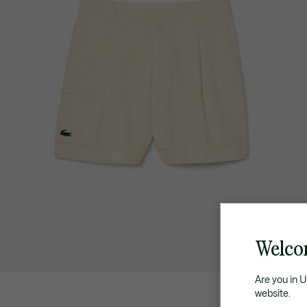
Welcom
Are you in 
website.