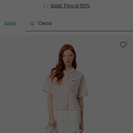
Saldi: Fino al 50%
Saldi: Fino al 50%
Saldi
Scarpe
Pelletteria & Piccola Pelletteria
Accesso