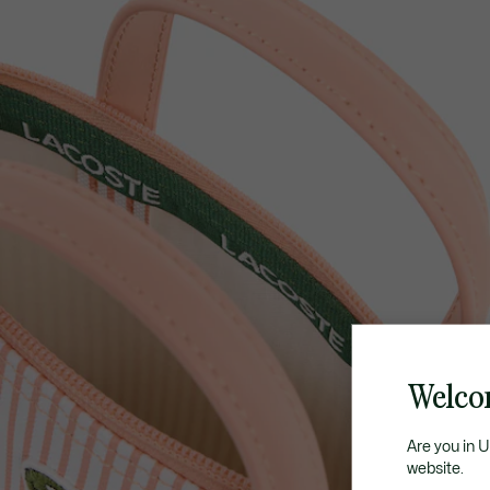
Welcom
Are you in 
website.