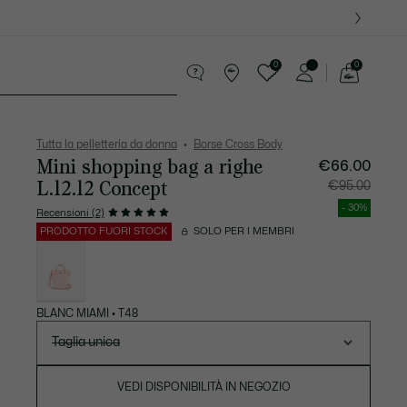
0
0
See
my
ri
Sport
Presentes do Crocodilo
shopping
bag
Tutta la pelletteria da donna
Borse Cross Body
Mini shopping bag a righe
Prezzo
Prezzo
€66.00
dopo
originale
lo
prima
L.12.12 Concept
€95.00
sconto:
dello
€66.00
sconto:
€95.00
- 30%
Recensioni (2)
PRODOTTO FUORI STOCK
SOLO PER I MEMBRI
Elenco
delle
varianti
BLANC MIAMI • T48
Taglia unica
VEDI DISPONIBILITÀ IN NEGOZIO