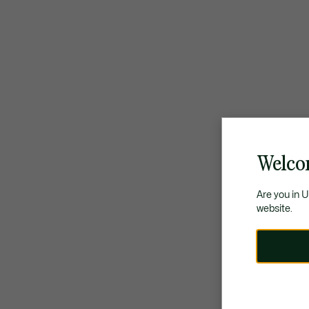
Welcom
Are you in 
website.