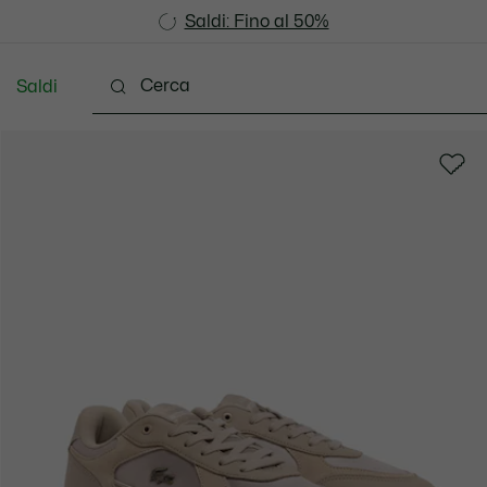
Saldi: Fino al 50%
Saldi: Fino al 50%
Saldi
Vestiti
Scarpe
Accessori
Pelletteria & Pi