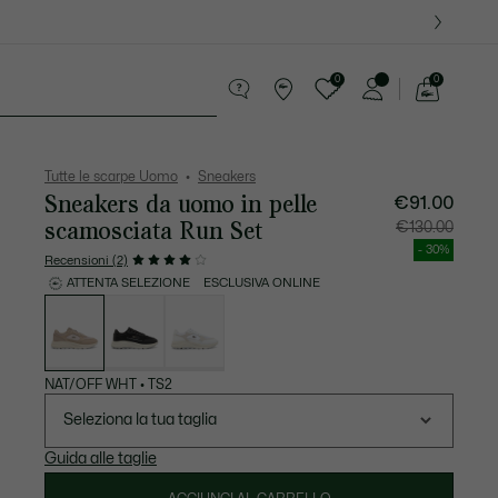
0
0
See
my
ccola Pelletteria
Sport
shopping
bag
Tutte le scarpe Uomo
Sneakers
Sneakers da uomo in pelle
€91.00
scamosciata Run Set
Prezzo
Prezzo
€130.00
dopo
originale
lo
prima
- 30%
sconto:
dello
Recensioni (2)
€91.00
sconto:
€130.00
ATTENTA SELEZIONE
ESCLUSIVA ONLINE
Elenco
delle
varianti
NAT/OFF WHT
•
TS2
Seleziona la tua taglia
Guida alle taglie