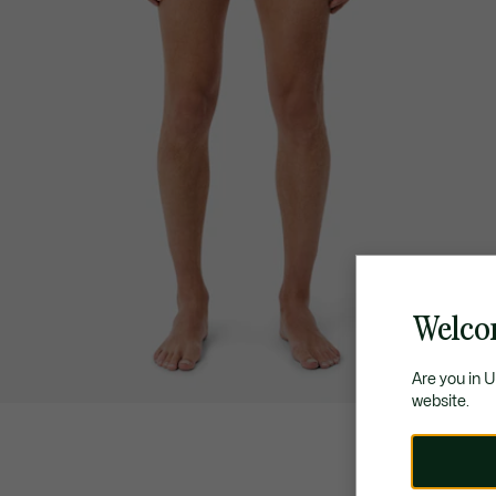
Welcom
Are you in 
website.