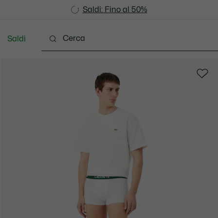
Saldi: Fino al 50%
Saldi: Fino al 50%
Saldi
Vestiti
Scarpe
Accessori
Pelletteria & Pi