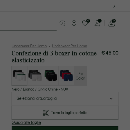
0
0
See
my
ccola Pelletteria
Sport
shopping
bag
Underwear Per Uomo
Underwear Per Uomo
Confezione di 3 boxer in cotone
€45.00
elasticizzato
Elenco
delle
varianti
+5
Colori
Nero / Bianco / Grigio Chine
•
NUA
Seleziona la tua taglia
Trova la taglia perfetta
Guida alle taglie