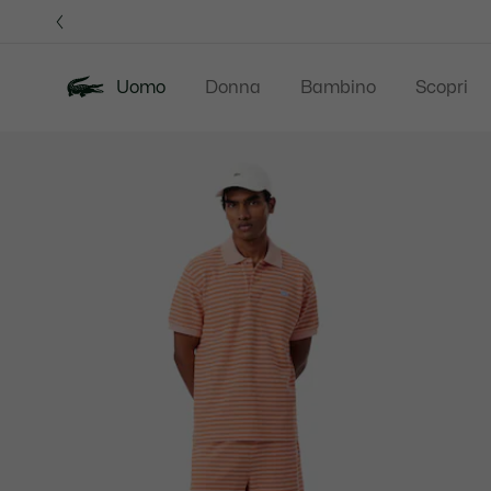
Banner
informativi
Uomo
Donna
Bambino
Scopri
Galleria
Novita
Saldi
Polo
di
immagini
del
prodotto