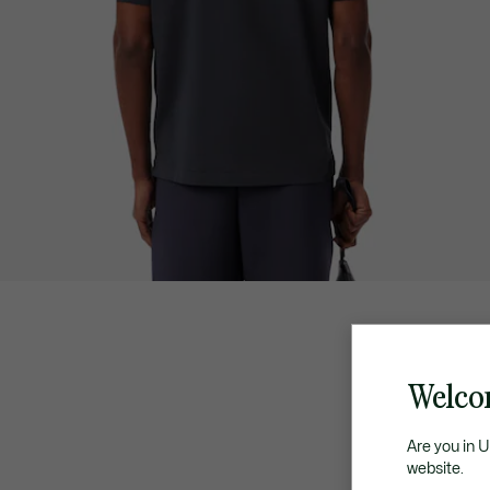
Welcom
Are you in 
website.