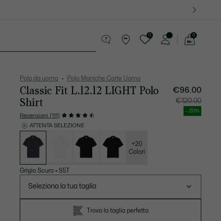
0
0
See
my
ccola Pelletteria
Sport
shopping
bag
Polo da uomo
Polo Maniche Corte Uomo
Classic Fit L.12.12 LIGHT Polo
€96.00
Shirt
Prezzo
Prezzo
€120.00
dopo
originale
lo
prima
- 20%
sconto:
dello
Recensioni (111)
€96.00
sconto:
€120.00
ATTENTA SELEZIONE
Elenco
delle
varianti
+20
Colori
Grigio Scuro
•
S5T
Seleziona la tua taglia
Trova la taglia perfetta