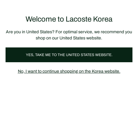
정
보
미리 만나는 FW26 + 최대 10% 포인트할인
SS26 시즌오프 세일
배
너
제
품
Welcome to Lacoste Korea
장
0
이
바
미
구
지
니
갤
가
Are you in United States? For optimal service, we recommend you
러
기
리
shop on our United States website.
YES, TAKE ME TO THE UNITED STATES WEBSITE.
No, I want to continue shopping on the Korea website.