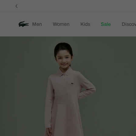
정
보
배
너
Men
Women
Kids
Sale
Discov
제
품
이
미
지
갤
러
리