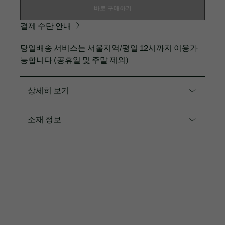
바로 구매하기
결제 수단 안내
당일배송 서비스는 서울지역/평일 12시까지 이용가
능합니다 (공휴일 및 주말 제외)
상세히 보기
제품코드. EJ0903-55N
소재 정보
플레어 프리츠 스커트가 특징이며, 라코스테의 아이코
닉한 테니스 스커트를 연상시키는 디자인이 포인트인
면94% 엘라스틴6%
원피스입니다.
편안한 코튼 피케 소재 사용
핏앤 플레어 스타일
자유로운 활동성 보장
피케 스타일로 고급스러운 무드도 잡은 디자인
3.7CM 그린 크록