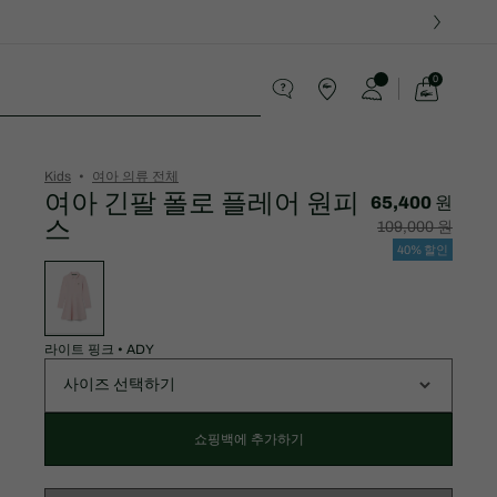
0
장
바
구
니
가
Kids
여아 의류 전체
기
여아 긴팔 폴로 플레어 원피
65,400 원
스
할
할
109,000 원
인
인
후
전
40% 할인
가
원
변
격:
래
형
65,400
가
목
원
격:
록
109,000
원
라이트 핑크
•
ADY
사이즈 선택하기
쇼핑백에 추가하기