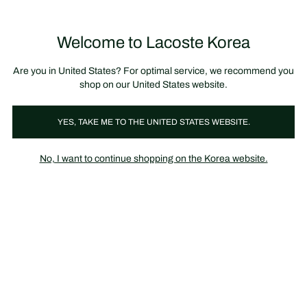
정
보
미리 만나는 FW26 + 최대 10% 포인트할인
SS26 시즌오프 세일
배
너
제
품
Welcome to Lacoste Korea
장
0
이
바
미
구
지
니
갤
가
Are you in United States? For optimal service, we recommend you
러
기
리
shop on our United States website.
YES, TAKE ME TO THE UNITED STATES WEBSITE.
No, I want to continue shopping on the Korea website.