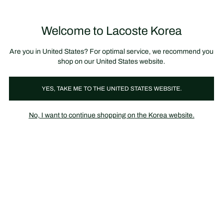
정
보
미리 만나는 FW26 + 최대 10% 포인트할인
SS26 시즌오프 세일
배
너
제
품
Welcome to Lacoste Korea
장
0
이
바
미
구
지
니
갤
가
Are you in United States? For optimal service, we recommend you
러
기
리
shop on our United States website.
YES, TAKE ME TO THE UNITED STATES WEBSITE.
No, I want to continue shopping on the Korea website.