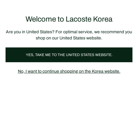
정
보
미리 만나는 FW26 + 최대 10% 포인트할인
SS26 시즌오프 세일
배
너
제
품
Welcome to Lacoste Korea
장
0
이
바
미
구
지
니
갤
가
Are you in United States? For optimal service, we recommend you
러
기
리
shop on our United States website.
YES, TAKE ME TO THE UNITED STATES WEBSITE.
No, I want to continue shopping on the Korea website.