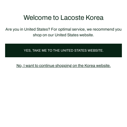
정
보
미리 만나는 FW26 + 최대 10% 포인트할인
SS26 시즌오프 세일
배
너
제
품
Welcome to Lacoste Korea
장
0
이
바
미
구
지
니
갤
가
Are you in United States? For optimal service, we recommend you
러
기
리
shop on our United States website.
YES, TAKE ME TO THE UNITED STATES WEBSITE.
No, I want to continue shopping on the Korea website.