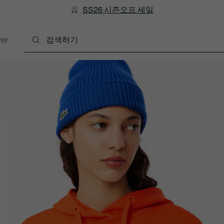
미리 만나는 FW26 + 최대 10% 포인트할인
SS26 시즌오프 세일
er
폴로
의류
신발
액세서리
레더굿