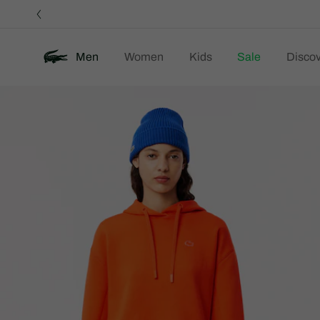
정
보
배
너
Men
Women
Kids
Sale
Discov
제
New
품
이
미
지
갤
러
리