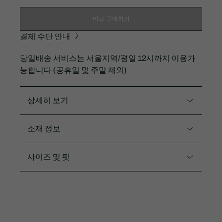
바로 구매하기
결제 수단 안내
당일배송 서비스는 서울지역/평일 12시까지 이용가
능합니다 (공휴일 및 주말 제외)
상세히 보기
제품코드. SF0281-54N
소재 정보
라코스테의 아이덴티티 '패션 스포츠'를 보여주는 후드
스웻셔츠입니다.
면77% 폴리에스터18% 엘라스틴5%
사이즈 및 핏
더블 페이스
핏
밑단, 소매의 지퍼 디테일과 소매 핑거홀 디테일 사용
레귤러 핏
스포티한 무드의 디자인
2.5CM 실리콘 크록
수입제품