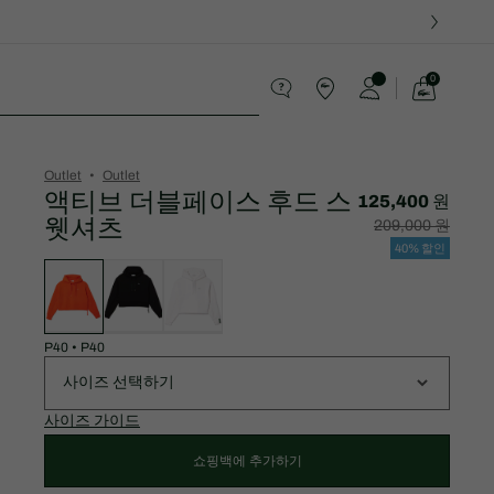
0
장
바
스포츠
구
니
가
Outlet
Outlet
기
액티브 더블페이스 후드 스
125,400 원
웻셔츠
할
할
209,000 원
인
인
후
전
40% 할인
가
원
변
격:
래
형
125,400
가
목
원
격:
록
209,000
원
P40
•
P40
사이즈 선택하기
사이즈 가이드
쇼핑백에 추가하기